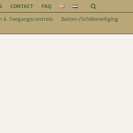
S
CONTACT
FAQ
m & Toegangscontrole
Buiten-/Schilbeveiliging