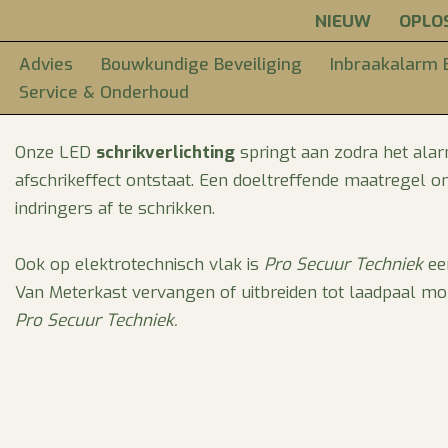
NIEUW
OPLO
Ga
Schrikverlichting & 
Advies
Bouwkundige Beveiliging
Inbraakalarm B
naar
Service & Onderhoud
de
inhoud
Onze LED
schrikverlichting
springt aan zodra het alar
afschrikeffect ontstaat. Een doeltreffende maatregel 
indringers af te schrikken.
Ook op elektrotechnisch vlak is
Pro Secuur Techniek
een
Van Meterkast vervangen of uitbreiden tot laadpaal monte
Pro Secuur Techniek.