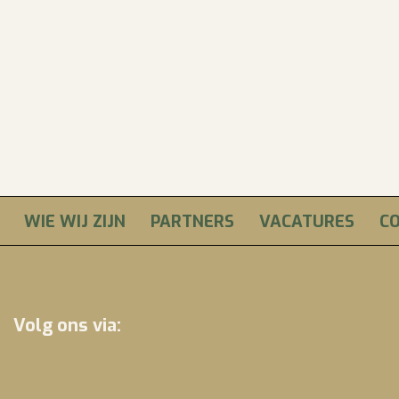
WIE WIJ ZIJN
PARTNERS
VACATURES
C
Volg ons via: