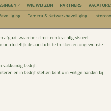
SSINGEN
WIE WIJ ZIJN
PARTNERS
VACATURE
Elektra
eveiliging
Camera & Netwerkbeveiliging
Interco
m afgaat, waardoor direct een krachtig visueel
om onmiddellijk de aandacht te trekken en ongewenste
 vakkundig bedrijf:
ren en in bedrijf stellen bent u in veilige handen bij