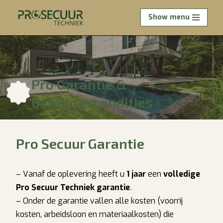
Show menu
Ga
naar
de
inhoud
Pro Garantie &
Betalingscondities
Pro Secuur Garantie
– Vanaf de oplevering heeft u
1 jaar
een
volledige
Pro Secuur Techniek garantie
.
– Onder de garantie vallen alle kosten (voorrij
kosten, arbeidsloon en materiaalkosten) die