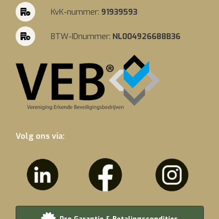
KvK-nummer:
91939593
BTW-IDnummer:
NL004926688B36
Volg ons via: