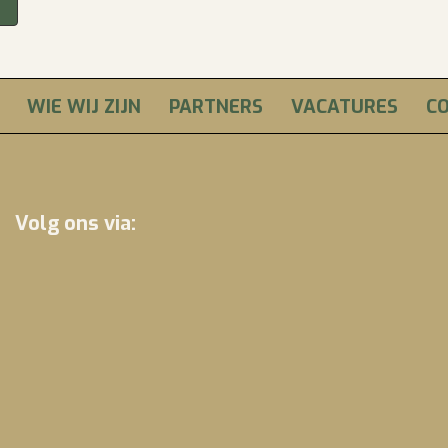
WIE WIJ ZIJN
PARTNERS
VACATURES
C
Volg ons via: