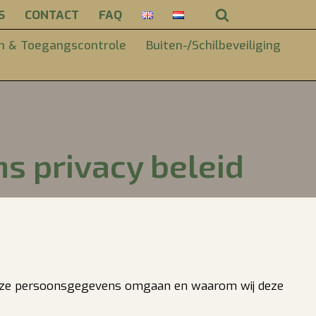
S
CONTACT
FAQ
m & Toegangscontrole
Buiten-/Schilbeveiliging
s privacy beleid
 deze persoonsgegevens omgaan en waarom wij deze