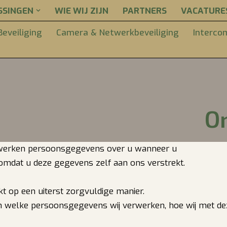
SSINGEN
WIE WIJ ZIJN
PARTNERS
VACATURE
eveiliging
Camera & Netwerkbeveiliging
Interco
On
rwerken persoonsgegevens over u wanneer u
omdat u deze gegevens zelf aan ons verstrekt.
t op een uiterst zorgvuldige manier.
 van welke persoonsgegevens wij verwerken, hoe wij met