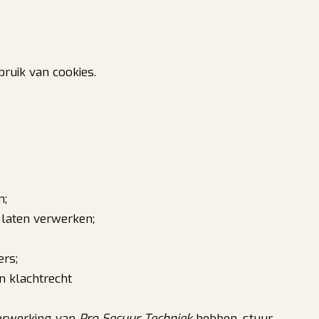
ruik van cookies.
n;
 laten verwerken;
ers;
in klachtrecht
erwerking van
Pro Secuur Techniek
hebben, stuur