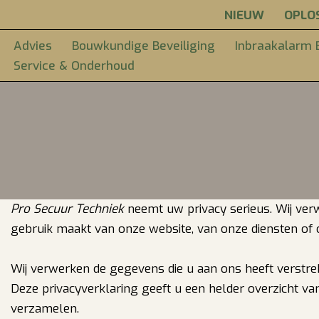
NIEUW
OPLO
Ga
Advies
Bouwkundige Beveiliging
Inbraakalarm B
naar
Service & Onderhoud
de
inhoud
Pro Secuur Techniek
neemt uw privacy serieus. Wij ve
gebruik maakt van onze website, van onze diensten of 
Wij verwerken de gegevens die u aan ons heeft verstrek
Deze privacyverklaring geeft u een helder overzicht
verzamelen.