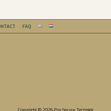
ONTACT
FAQ
Pro Garantie & Betalingscondities
Algemene leveringsvoorwaarden
Ons privacy beleid
Copyright © 2026 Pro Secuur Techniek