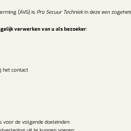
erming (AVG) is
Pro Secuur Techniek
in deze een zogehete
gelijk verwerken van u als bezoeker
:
j het contact
voor de volgende doeleinden:
stverlening uit te kunnen voeren;